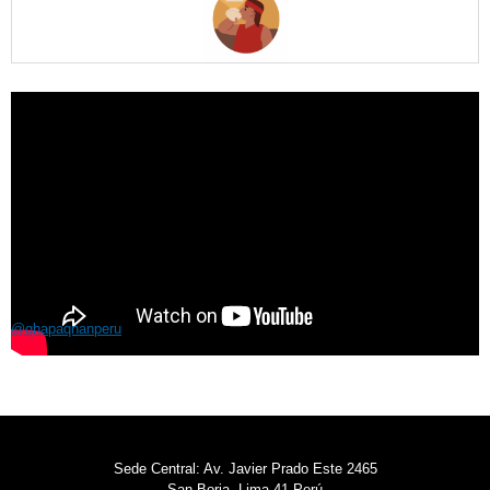
@qhapaqnanperu
Sede Central: Av. Javier Prado Este 2465
San Borja, Lima 41 Perú