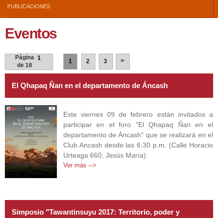
PUBLICACIONES
Eventos
Páginas
Página
1
Páginas
>
1
2
3
de 18
El Qhapaq Ñan en el departamento de Áncash
Este viernes 09 de febrero están invitados a
participar en el foro "El Qhapaq Ñan en el
departamento de Áncash" que se realizará en el
Club Ancash desde las 6:30 p.m. (Calle Horacio
Urteaga 660, Jesús María).
Ver más -->
Simposio "Tawantinsuyu 2017: Territorio, poder y