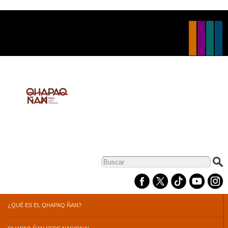
Pasar al
contenido
principal
Formulario de
búsqueda
¿QUÉ ES EL QHAPAQ ÑAN?