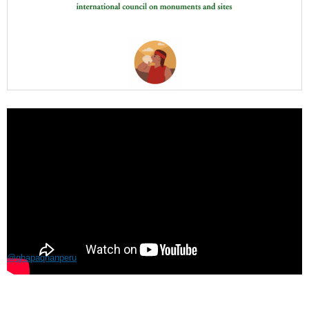
@qhapaqnanperu