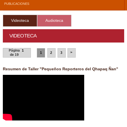
PUBLICACIONES
Videoteca
Audioteca
VIDEOTECA
Páginas
Página
1
Páginas
>
1
2
3
de 19
Resumen de Taller "Pequeños Reporteros del Qhapaq Ñan"