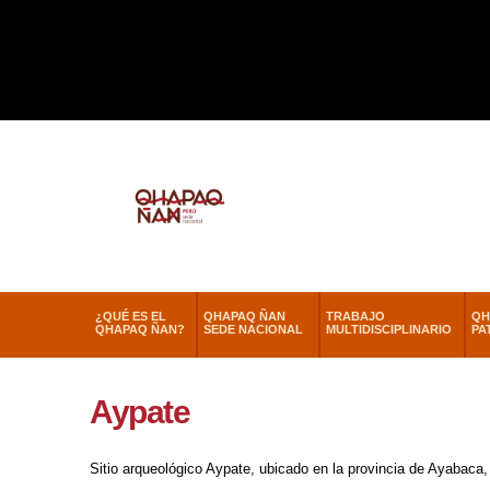
¿QUÉ ES EL
QHAPAQ ÑAN
TRABAJO
QH
QHAPAQ ÑAN?
SEDE NACIONAL
MULTIDISCIPLINARIO
PA
Aypate
Sitio arqueológico Aypate, ubicado en la provincia de Ayabaca,