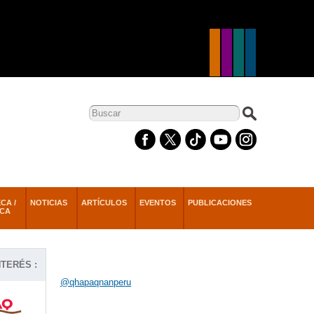
Formulario de
búsqueda
CA /
NOTICIAS
ARTÍCULOS
EVENTOS
PUBLICACIONES
ECA
TERÉS :
@qhapaqnanperu