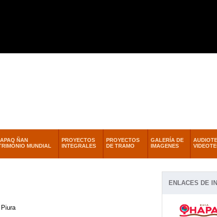
Pasar al
contenido
principal
APAQ ÑAN
PROYECTOS
PROYECTOS
GALERÍA DE
AUDIOTE
TRIMONIO MUNDIAL
INTEGRALES
DE TRAMO
IMAGENES
VIDEOT
ENLACES DE IN
 Piura