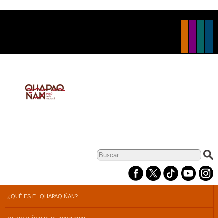
Pasar al
contenido
principal
Formulario de
búsqueda
¿QUÉ ES EL QHAPAQ ÑAN?