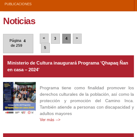
PUBLICACIONES
Noticias
Páginas
<
>
3
4
Página
4
Páginas
de 259
5
Ministerio de Cultura inaugurará Programa ‘Qhapaq Ñan
en casa – 2024’
Programa tiene como finalidad promover los
derechos culturales de la población, así como la
protección y promoción del Camino Inca.
También atiende a personas con discapacidad y
adultos mayores
Ver más -->